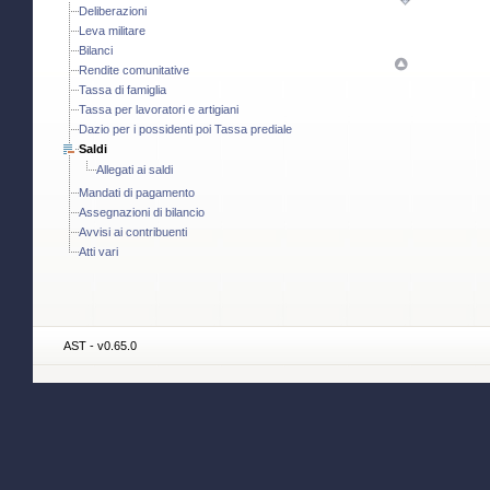
Deliberazioni
Leva militare
Bilanci
Rendite comunitative
Tassa di famiglia
Tassa per lavoratori e artigiani
Dazio per i possidenti poi Tassa prediale
Saldi
Allegati ai saldi
Mandati di pagamento
Assegnazioni di bilancio
Avvisi ai contribuenti
Atti vari
AST - v0.65.0