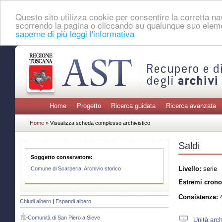
Questo sito utilizza cookie per consentire la corretta 
scorrendo la pagina o cliccando su qualunque suo eleme
saperne di più leggi l'informativa
Home
Progetto
Ricerca guidata
Ricerca avanzata
Home
» Visualizza scheda complesso archivistico
Saldi
Soggetto conservatore:
Livello:
serie
Comune di Scarperia. Archivio storico
Estremi crono
Consistenza:
4
Chiudi albero
|
Espandi albero
Comunità di San Piero a Sieve
Unità arch