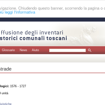
navigazione. Chiudendo questo banner, scorrendo la pagina o
iù leggi l'informativa
Glossario
News
Aiuto
strade
logici:
1576 - 1727
 unità
ivistiche