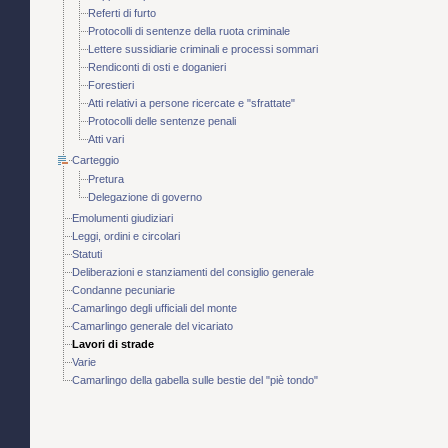
Referti di furto
Protocolli di sentenze della ruota criminale
Lettere sussidiarie criminali e processi sommari
Rendiconti di osti e doganieri
Forestieri
Atti relativi a persone ricercate e "sfrattate"
Protocolli delle sentenze penali
Atti vari
Carteggio
Pretura
Delegazione di governo
Emolumenti giudiziari
Leggi, ordini e circolari
Statuti
Deliberazioni e stanziamenti del consiglio generale
Condanne pecuniarie
Camarlingo degli ufficiali del monte
Camarlingo generale del vicariato
Lavori di strade
Varie
Camarlingo della gabella sulle bestie del "piè tondo"