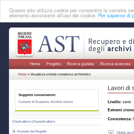
Questo sito utilizza cookie per consentire la corretta 
elemento acconsenti all'uso dei cookie.
Per saperne di p
Home
Progetto
Ricerca guidata
Ricerca avanzata
Home
» Visualizza scheda complesso archivistico
Lavori di 
Soggetto conservatore:
Livello:
serie
Comune di Scarperia. Archivio storico
Estremi crono
Consistenza:
9
Chiudi albero
|
Espandi albero
Vicariato del Mugello
Unità arch