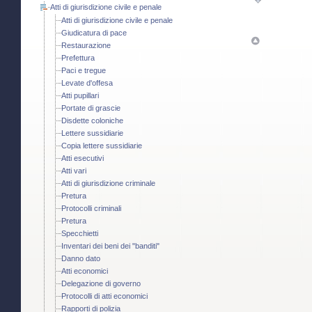
Atti di giurisdizione civile e penale
Atti di giurisdizione civile e penale
Giudicatura di pace
Restaurazione
Prefettura
Paci e tregue
Levate d'offesa
Atti pupillari
Portate di grascie
Disdette coloniche
Lettere sussidiarie
Copia lettere sussidiarie
Atti esecutivi
Atti vari
Atti di giurisdizione criminale
Pretura
Protocolli criminali
Pretura
Specchietti
Inventari dei beni dei "banditi"
Danno dato
Atti economici
Delegazione di governo
Protocolli di atti economici
Rapporti di polizia