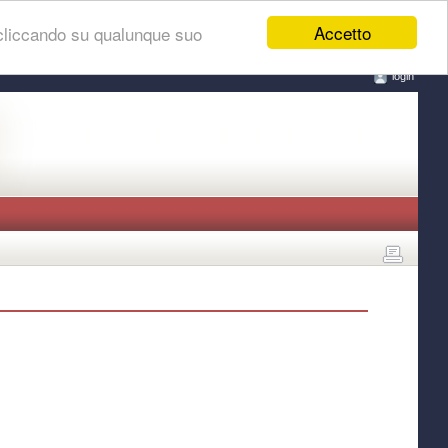
Accetto
 cliccando su qualunque suo
login