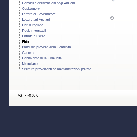
Consigli e deliberazioni degli Anziani
Copialettere
Lettere al Governatore
Lettere agli Anziani
Libri di ragione
Registri contabili
Entrate e uscite
Fide
Bandi dei proventi della Comunità
Canova
Danno dato della Comunità
Miscellanea
Scritture provenienti da amministrazioni private
AST - v0.65.0