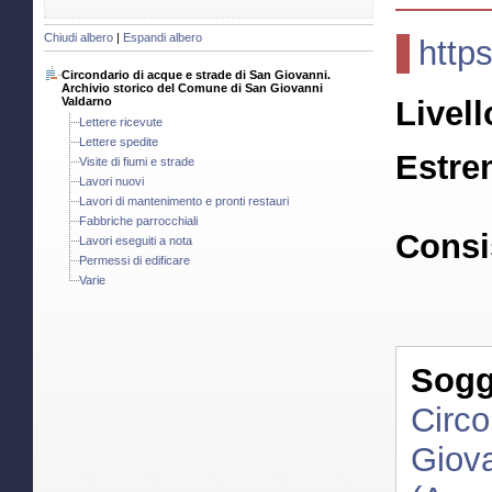
Chiudi albero
|
Espandi albero
http
Circondario di acque e strade di San Giovanni.
Archivio storico del Comune di San Giovanni
Valdarno
Livell
Lettere ricevute
Lettere spedite
Estre
Visite di fiumi e strade
Lavori nuovi
Lavori di mantenimento e pronti restauri
Fabbriche parrocchiali
Consi
Lavori eseguiti a nota
Permessi di edificare
Varie
Sogge
Circo
Giova