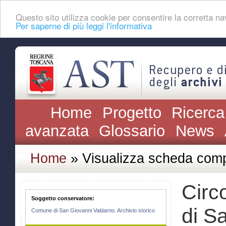
Questo sito utilizza cookie per consentire la corretta 
Per saperne di più leggi l'informativa
Home
Progetto
Ricerca
avanzata
Glossario
News
Home
» Visualizza scheda comp
Circ
Soggetto conservatore:
di S
Comune di San Giovanni Valdarno. Archivio storico