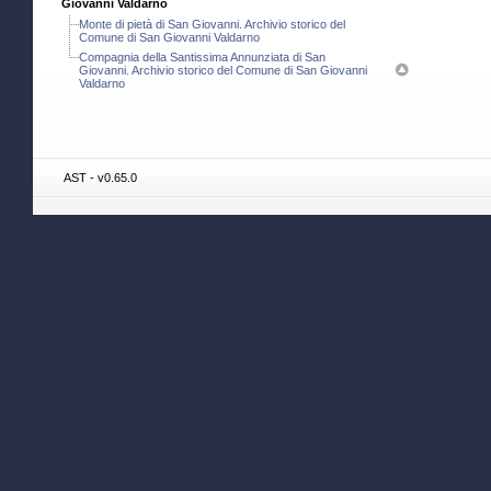
Giovanni Valdarno
Monte di pietà di San Giovanni. Archivio storico del
Comune di San Giovanni Valdarno
Compagnia della Santissima Annunziata di San
Giovanni. Archivio storico del Comune di San Giovanni
Valdarno
AST - v0.65.0