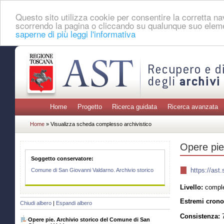
Questo sito utilizza cookie per consentire la corretta 
scorrendo la pagina o cliccando su qualunque suo eleme
saperne di più leggi l'informativa
Home
Progetto
Ricerca guidata
Ricerca avanzata
Home
» Visualizza scheda complesso archivistico
Opere pie
Soggetto conservatore:
https://as
Comune di San Giovanni Valdarno. Archivio storico
Livello:
comple
Estremi crono
Chiudi albero
|
Espandi albero
Consistenza:
Opere pie. Archivio storico del Comune di San