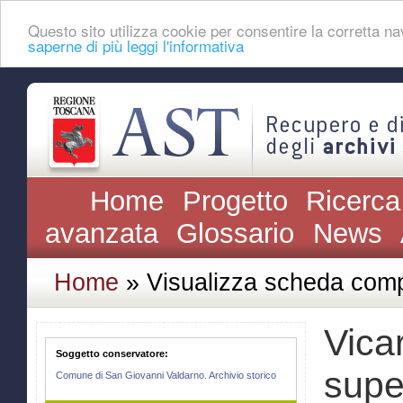
Questo sito utilizza cookie per consentire la corretta 
saperne di più leggi l'informativa
Home
Progetto
Ricerca
avanzata
Glossario
News
Home
» Visualizza scheda comp
Vica
Soggetto conservatore:
supe
Comune di San Giovanni Valdarno. Archivio storico