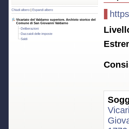
Chiudi albero
|
Espandi albero
http
Vicariato del Valdarno superiore. Archivio storico del
Comune di San Giovanni Valdarno
Livell
Deliberazioni
Dazzaioli delle imposte
Saldi
Estre
Consi
Sogge
Vicar
Giova