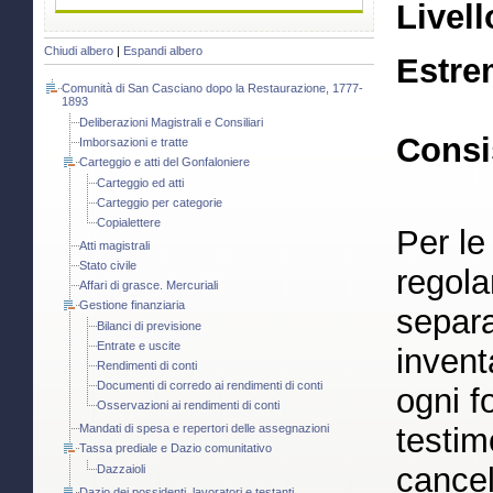
Livell
Chiudi albero
|
Espandi albero
Estre
Comunità di San Casciano dopo la Restaurazione, 1777-
1893
Deliberazioni Magistrali e Consiliari
Consi
Imborsazioni e tratte
Carteggio e atti del Gonfaloniere
Carteggio ed atti
Carteggio per categorie
Copialettere
Per le
Atti magistrali
Stato civile
regola
Affari di grasce. Mercuriali
Gestione finanziaria
separa
Bilanci di previsione
Entrate e uscite
inventa
Rendimenti di conti
Documenti di corredo ai rendimenti di conti
ogni f
Osservazioni ai rendimenti di conti
Mandati di spesa e repertori delle assegnazioni
testim
Tassa prediale e Dazio comunitativo
cancel
Dazzaioli
Dazio dei possidenti, lavoratori e testanti