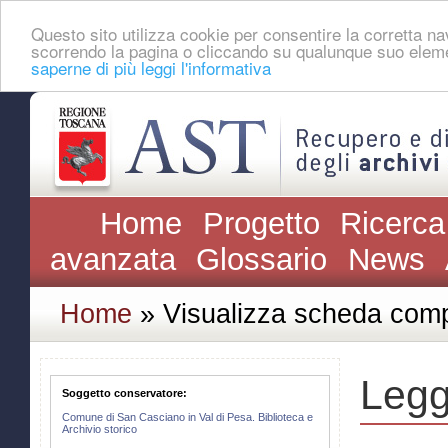
Questo sito utilizza cookie per consentire la corretta 
scorrendo la pagina o cliccando su qualunque suo eleme
saperne di più leggi l'informativa
Home
Progetto
Ricerca
avanzata
Glossario
News
Home
» Visualizza scheda comp
Legg
Soggetto conservatore:
Comune di San Casciano in Val di Pesa. Biblioteca e
Archivio storico