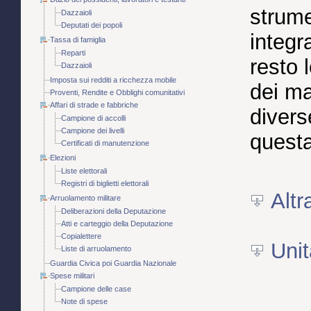
strume
Dazzaioli
Deputati dei popoli
integr
Tassa di famiglia
Reparti
resto 
Dazzaioli
Imposta sui redditi a ricchezza mobile
dei ma
Proventi, Rendite e Obblighi comunitativi
Affari di strade e fabbriche
divers
Campione di accolli
Campione dei livelli
questa
Certificati di manutenzione
Elezioni
Liste elettorali
Registri di biglietti elettorali
Alt
Arruolamento militare
Deliberazioni della Deputazione
Atti e carteggio della Deputazione
Copialettere
Unit
Liste di arruolamento
Guardia Civica poi Guardia Nazionale
Spese militari
Campione delle case
Note di spese