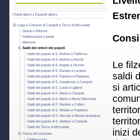
Livell
Estre
Chiudi albero
|
Espandi albero
Lega e Comune di Campoli o Terzo di Mercatale
Statuti e Riforme
Consi
Deliberazioni e partiti
Memorie
Saldi dei rettori dei popoli
Saldi del popolo di S. Andrea a Fabbrica
Saldi del popolo di S. Andrea a Novoli
Le fil
Saldi del popolo di S. Angelo a Vicchio
Saldi del popolo di S. Donato a Luciano
saldi 
Saldi del popolo di S. Fabiano a Poppiano
Saldi del popolo di S. Gaudenzio a Campoli
si art
Saldi del popolo di S. Lucia a Ligliano
Saldi del popolo di S. Maria a Campoli
comune
Saldi del popolo di S. Maria a Monte Macerata
Saldi del popolo di S. Martino a Cofferi
territ
Saldi del popolo di S. Miniato a Poppiano
Saldi del popolo di S. Niccolò a Montecampolese
territ
Saldi del popolo di S. Stefano a Campoli
Saldi del Terzo di Mercatale
inizi 
Tassa del macinato
Deliberazioni