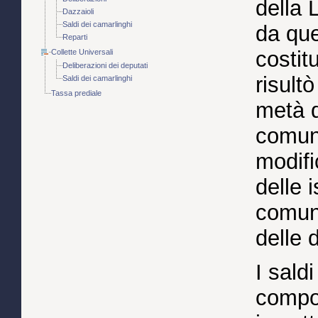
della 
Dazzaioli
Saldi dei camarlinghi
da que
Reparti
costit
Collette Universali
Deliberazioni dei deputati
risult
Saldi dei camarlinghi
Tassa prediale
metà d
comuni
modifi
delle i
comuni
delle 
I saldi
compon