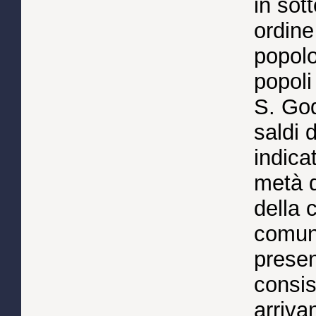
in sot
ordine
popolo
popoli
S. God
saldi 
indica
metà d
della 
comuni
prese
consis
arriva