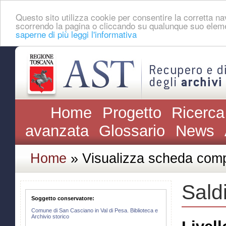
Questo sito utilizza cookie per consentire la corretta 
scorrendo la pagina o cliccando su qualunque suo eleme
saperne di più leggi l'informativa
Home
Progetto
Ricerca
avanzata
Glossario
News
Home
» Visualizza scheda comp
Saldi
Soggetto conservatore:
Comune di San Casciano in Val di Pesa. Biblioteca e
Archivio storico