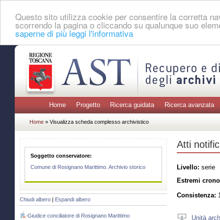
Questo sito utilizza cookie per consentire la corretta 
scorrendo la pagina o cliccando su qualunque suo eleme
saperne di più leggi l'informativa
Home
Progetto
Ricerca guidata
Ricerca avanzata
Home
» Visualizza scheda complesso archivistico
Atti notifi
Soggetto conservatore:
Livello:
serie
Comune di Rosignano Marittimo. Archivio storico
Estremi crono
Consistenza:
1
Chiudi albero
|
Espandi albero
Giudice conciliatore di Rosignano Marittimo
Unità arch