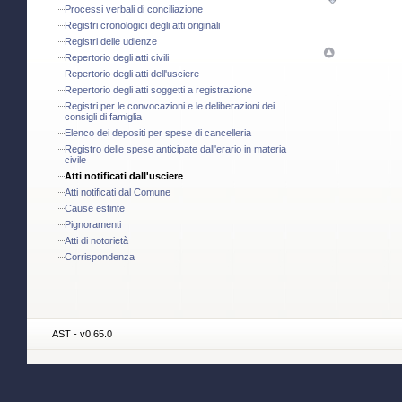
Processi verbali di conciliazione
Registri cronologici degli atti originali
Registri delle udienze
Repertorio degli atti civili
Repertorio degli atti dell'usciere
Repertorio degli atti soggetti a registrazione
Registri per le convocazioni e le deliberazioni dei
consigli di famiglia
Elenco dei depositi per spese di cancelleria
Registro delle spese anticipate dall'erario in materia
civile
Atti notificati dall'usciere
Atti notificati dal Comune
Cause estinte
Pignoramenti
Atti di notorietà
Corrispondenza
AST - v0.65.0