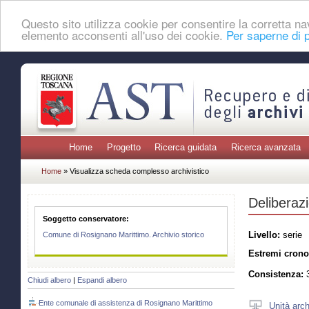
Questo sito utilizza cookie per consentire la corretta 
elemento acconsenti all'uso dei cookie.
Per saperne di p
Home
Progetto
Ricerca guidata
Ricerca avanzata
Home
» Visualizza scheda complesso archivistico
Deliberazi
Soggetto conservatore:
Livello:
serie
Comune di Rosignano Marittimo. Archivio storico
Estremi crono
Consistenza:
3
Chiudi albero
|
Espandi albero
Ente comunale di assistenza di Rosignano Marittimo
Unità arch