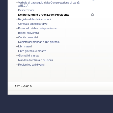
Verbale di passaggio dalla Congregazione di carità
all'E.C.A
Deliberazioni
Deliberazioni d'urgenza del Presidente
Registro delle deliberazioni
Comitato amministrativo
Protocollo della corrispondenza
Bilanci preventivi
Conti consuntivi
Registri dei mandati e libri giornale
Libri mastri
Libro giornale e mastro
Giornali di cassa
Mandati di entrata e di uscita
Registri ed atti diversi
AST - v0.65.0