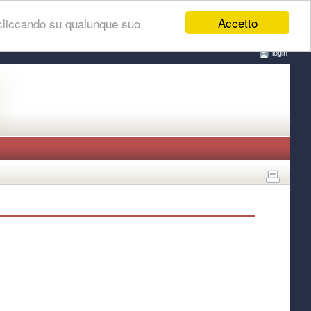
Accetto
 cliccando su qualunque suo
login