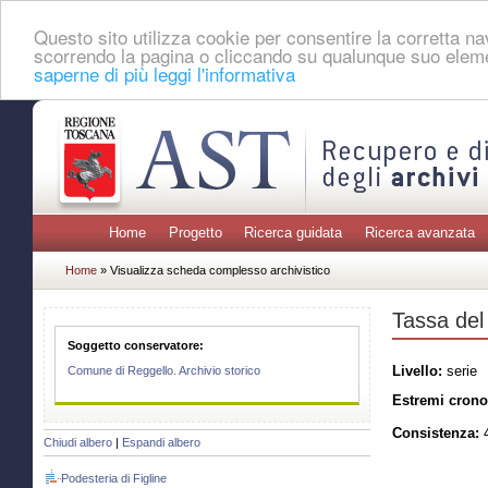
Questo sito utilizza cookie per consentire la corretta 
scorrendo la pagina o cliccando su qualunque suo eleme
saperne di più leggi l'informativa
Home
Progetto
Ricerca guidata
Ricerca avanzata
Home
» Visualizza scheda complesso archivistico
Tassa del
Soggetto conservatore:
Livello:
serie
Comune di Reggello. Archivio storico
Estremi crono
Consistenza:
4
Chiudi albero
|
Espandi albero
Podesteria di Figline