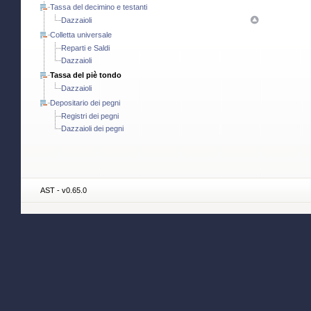
Tassa del decimino e testanti
Dazzaioli
Colletta universale
Reparti e Saldi
Dazzaioli
Tassa del piè tondo
Dazzaioli
Depositario dei pegni
Registri dei pegni
Dazzaioli dei pegni
AST - v0.65.0