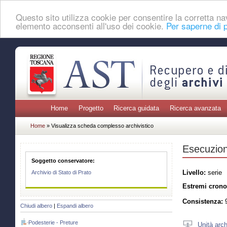
Questo sito utilizza cookie per consentire la corretta 
elemento acconsenti all'uso dei cookie.
Per saperne di p
Home
Progetto
Ricerca guidata
Ricerca avanzata
Home
» Visualizza scheda complesso archivistico
Esecuzioni
Soggetto conservatore:
Livello:
serie
Archivio di Stato di Prato
Estremi crono
Consistenza:
9
Chiudi albero
|
Espandi albero
Podesterie - Preture
Unità arch