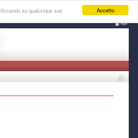
Accetto
 cliccando su qualunque suo
login