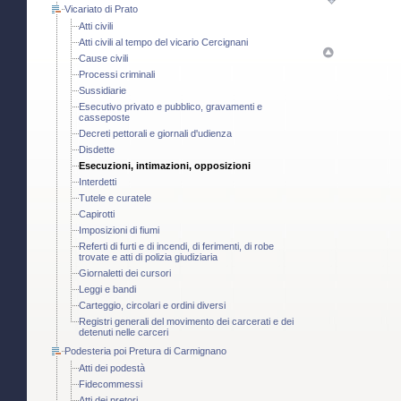
Vicariato di Prato
Atti civili
Atti civili al tempo del vicario Cercignani
Cause civili
Processi criminali
Sussidiarie
Esecutivo privato e pubblico, gravamenti e
casseposte
Decreti pettorali e giornali d'udienza
Disdette
Esecuzioni, intimazioni, opposizioni
Interdetti
Tutele e curatele
Capirotti
Imposizioni di fiumi
Referti di furti e di incendi, di ferimenti, di robe
trovate e atti di polizia giudiziaria
Giornaletti dei cursori
Leggi e bandi
Carteggio, circolari e ordini diversi
Registri generali del movimento dei carcerati e dei
detenuti nelle carceri
Podesteria poi Pretura di Carmignano
Atti dei podestà
Fidecommessi
Atti dei pretori