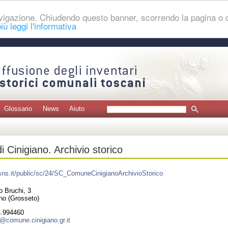
navigazione. Chiudendo questo banner, scorrendo la pagina o
iù leggi l'informativa
Glossario
News
Aiuto
 Cinigiano. Archivio storico
.sns.it/public/sc/24/SC_ComuneCinigianoArchivioStorico
o Bruchi, 3
ano (Grosseto)
.994460
ri@comune.cinigiano.gr.it