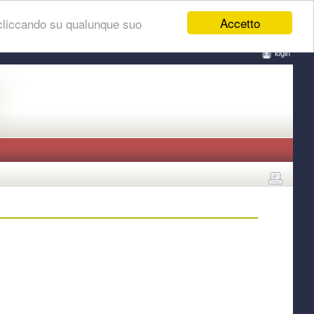
Accetto
 cliccando su qualunque suo
login