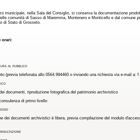
zo municipale, nella Sala del Consiglio, si conserva la documentazione prodot
 delle comunità di Sasso di Maremma, Montenero e Monticello e dal comune pos
io di Stato di Grosseto.
 orari:
ura al pubblico
 (previa telefonata allo 0564.994460 o inviando una richiesta via e-mail a: f.
lico
ei documenti, riproduzione fotografica del patrimonio archivistico
consulenza di primo livello
cesso
e dei documenti archivistici è libera, previa compilazione del modulo d'access
onsultazione