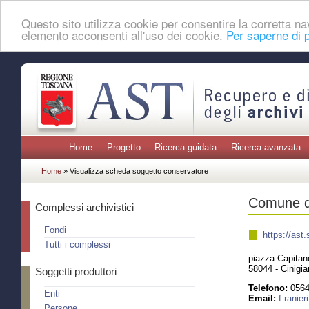
Questo sito utilizza cookie per consentire la corretta 
elemento acconsenti all'uso dei cookie.
Per saperne di p
Home
Progetto
Ricerca guidata
Ricerca avanzata
Home
» Visualizza scheda soggetto conservatore
Comune di
Complessi archivistici
Fondi
https://ast
Tutti i complessi
piazza Capitan
58044 - Cinigi
Soggetti produttori
Telefono:
0564
Enti
Email:
f.ranie
Persone