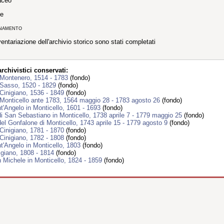
aceo
ne
inamento
inventariazione dell'archivio storico sono stati completati
chivistici conservati:
 Montenero, 1514 - 1783
(fondo)
 Sasso, 1520 - 1829
(fondo)
Cinigiano, 1536 - 1849
(fondo)
Monticello ante 1783, 1564 maggio 28 - 1783 agosto 26
(fondo)
t'Angelo in Monticello, 1601 - 1693
(fondo)
 San Sebastiano in Monticello, 1738 aprile 7 - 1779 maggio 25
(fondo)
l Gonfalone di Monticello, 1743 aprile 15 - 1779 agosto 9
(fondo)
Cinigiano, 1781 - 1870
(fondo)
Cinigiano, 1782 - 1808
(fondo)
t'Angelo in Monticello, 1803
(fondo)
nigiano, 1808 - 1814
(fondo)
 Michele in Monticello, 1824 - 1859
(fondo)