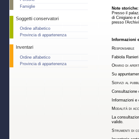
Famiglie
Note storiche:
Presso il palaz
di Cinigiano e
Soggetti conservatori
presso l'Archiv
Ordine alfabetico
Provincia di appartenenza
Informazioni e
Inventari
Responsabile
Fabiola Ranieri
Ordine alfabetico
Provincia di appartenenza
Orario di apert
Su appuntamento
Servizi al pubb
Consultazione d
Informazioni e 
Modalità di ac
La consultazion
valido.
Strumenti di c