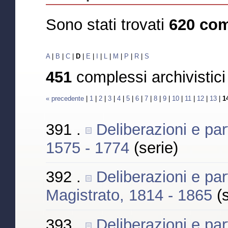
Sono stati trovati
620 com
A
|
B
|
C
|
D
|
E
|
I
|
L
|
M
|
P
|
R
|
S
451
complessi archivistic
« precedente
|
1
|
2
|
3
|
4
|
5
|
6
|
7
|
8
|
9
|
10
|
11
|
12
|
13
|
1
391 .
Deliberazioni e par
1575 - 1774
(serie)
392 .
Deliberazioni e par
Magistrato, 1814 - 1865
(
393 .
Deliberazioni e par