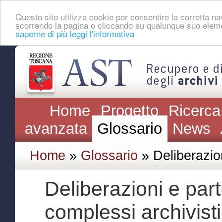
Questo sito utilizza cookie per consentire la corretta 
scorrendo la pagina o cliccando su qualunque suo eleme
saperne di più leggi l'informativa
Home
Progetto
Ricerca
avanzata
Glossario
News
Home
»
Glossario
» Deliberazion
Deliberazioni e partit
complessi archivisti