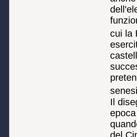
dell'e
funzio
cui la
eserci
castel
succes
preten
senes
Il dis
epoca 
quando
del Ci