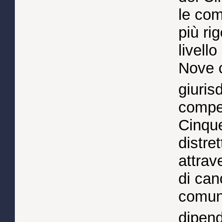
le com
più ri
livell
Nove c
giuris
compet
Cinque
distret
attrav
di canc
comuni
dipen