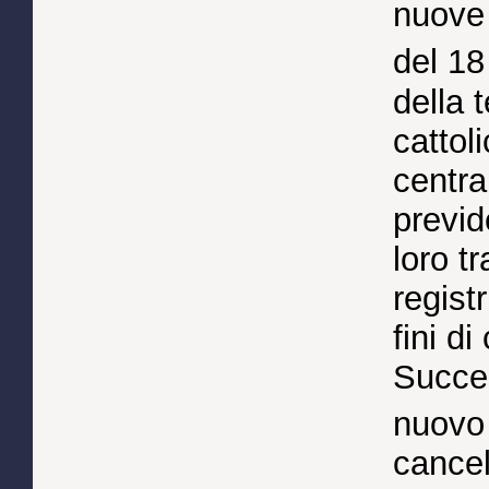
nuove 
del 18
della 
cattol
centra
previd
loro tr
regist
fini d
Succes
nuovo 
cancel