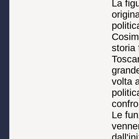
La figu
origin
politi
Cosimo
storia
Toscan
grande
volta a
politi
confro
Le fun
venner
dall'in