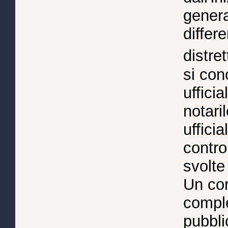
genera
differe
distret
si con
ufficia
notari
uffici
contro
svolte
Un co
comple
pubbli