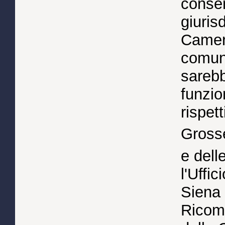
conser
giuris
Camer
comuni
sarebb
funzio
rispett
Gross
e dell
l'Uffi
Siena 
Ricomp