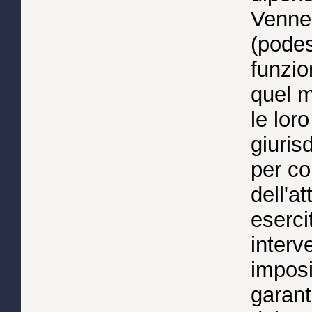
Venner
(podes
funzio
quel 
le lor
giuris
per con
dell'a
eserci
interv
imposi
garant