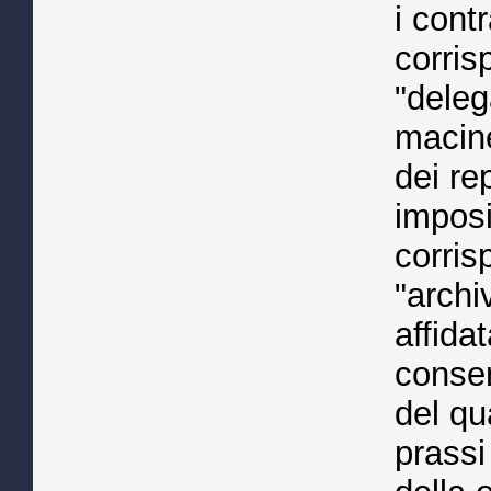
i cont
corris
"deleg
macin
dei re
imposi
corris
"archi
affida
conser
del qu
prassi 