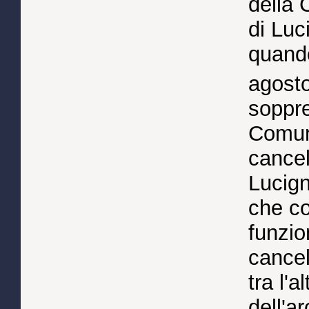
della 
di Luc
quand
agost
soppre
Comun
cancel
Lucign
che co
funzio
cancel
tra l'a
dell'a