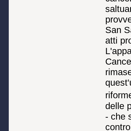
saltua
provve
San Sa
atti p
L'appa
Cancel
rimas
quest'
riform
delle 
- che s
contro