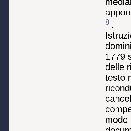
median
apporr
8
.
Istruzi
domini
1779 s
delle 
testo r
ricond
cancel
compet
modo a
docum