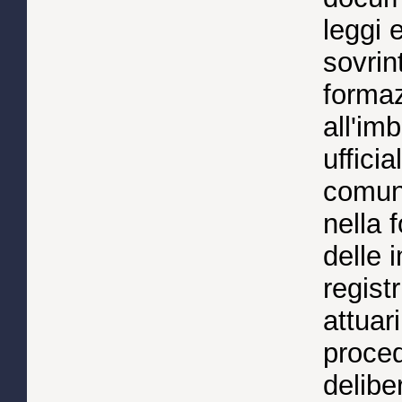
leggi 
sovrin
formaz
all'im
ufficia
comuni
nella 
delle i
regist
attuar
proced
delibe