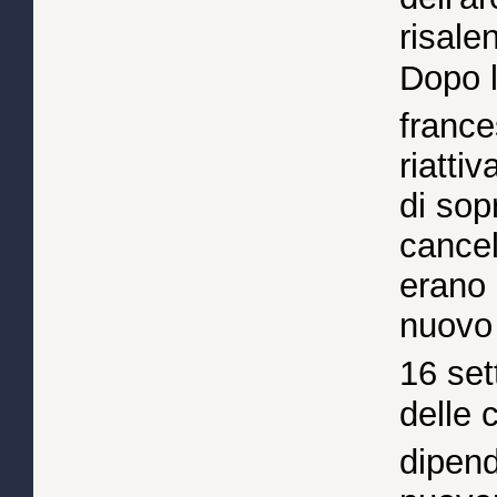
risale
Dopo l
franc
riatti
di sop
cancel
erano 
nuovo 
16 se
delle 
dipend