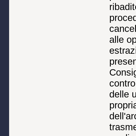
ribadi
proced
cancel
alle o
estraz
presen
Consig
contro
delle 
propri
dell'a
trasme