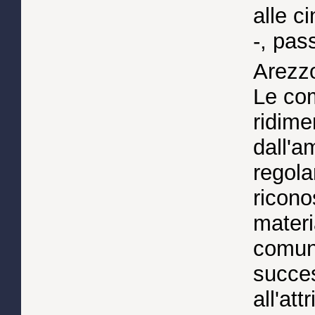
alle c
-, pass
Arezz
Le com
ridime
dall'a
regol
ricono
materia
comuna
succe
all'att