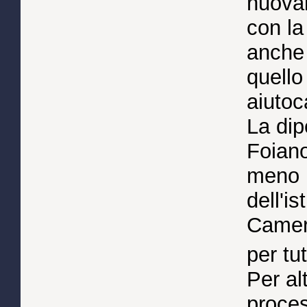
nuovam
con l
anche
quello
aiutoc
La dip
Foiano
meno 
dell'i
Camer
per tut
Per al
proces