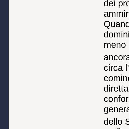
dei pr
ammini
Quando
domini
meno l
ancora
circa 
comin
dirett
confo
gener
dello 