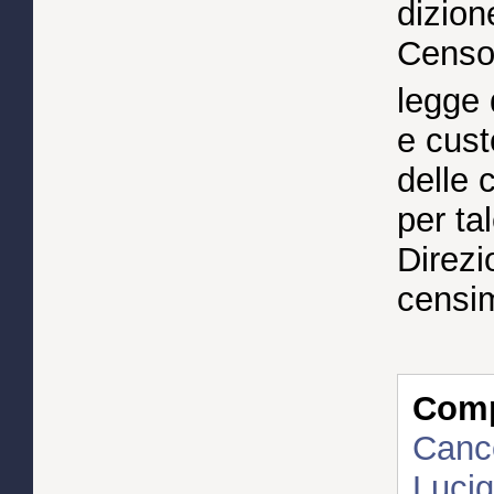
dizione
Censo"
legge
e cust
delle 
per ta
Direzi
censi
Compl
Cance
Luci