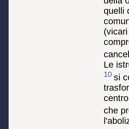
della 
quelli
comuni
(vicar
compre
cancel
Le ist
10
si 
trasfo
centro
che pr
l'abol