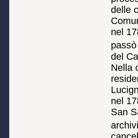
delle 
Comuni
nel 17
passò
del Ca
Nella 
reside
Lucign
nel 17
San Sa
archiv
cancel