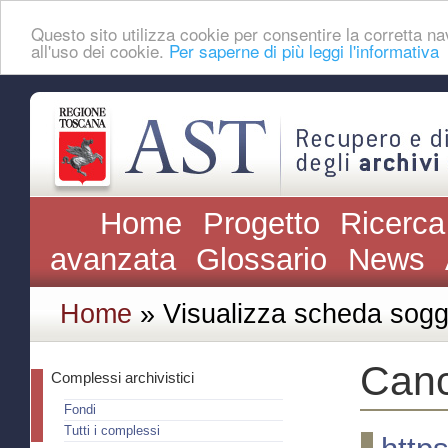
Questo sito utilizza cookie per consentire la corretta
all'uso dei cookie.
Per saperne di più leggi l'informativa
Home
Progetto
Ricerca
avanzata
Glossario
News
Home
» Visualizza scheda sogg
Canc
Complessi archivistici
Fondi
Tutti i complessi