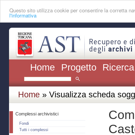
Questo sito utilizza cookie per consentire la corretta 
l'informativa
Home
Progetto
Ricerca
Home
» Visualizza scheda sogg
Comp
Complessi archivistici
Fondi
Cast
Tutti i complessi