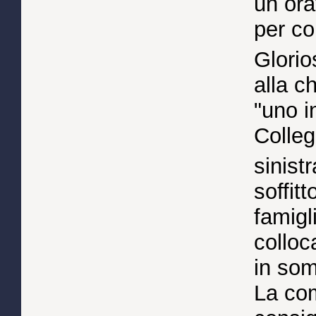
un ora
per co
Glorio
alla c
"uno i
Colleg
sinistr
soffitt
famigl
colloc
in so
La com