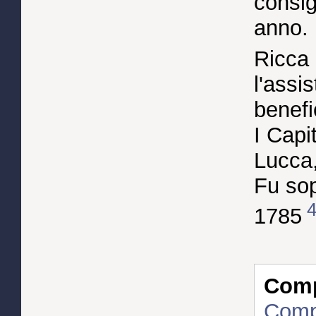
consig
anno.
Ricca d
l'assis
benefi
I Capi
Lucca,
Fu so
1785
Compl
Compa