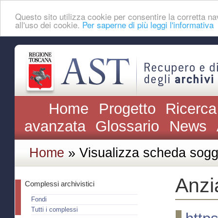
Questo sito utilizza cookie per consentire la corretta
all'uso dei cookie.
Per saperne di più leggi l'informativa
Home
Progetto
Ricerca
avanzata
Glossario
News
Home
» Visualizza scheda sogg
Anzi
Complessi archivistici
Fondi
Tutti i complessi