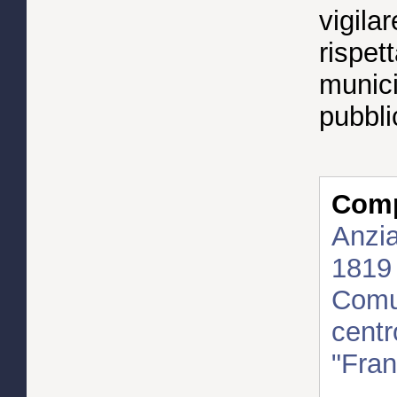
vigila
rispet
municip
pubblic
Compl
Anzia
1819
Comun
centr
"Fra