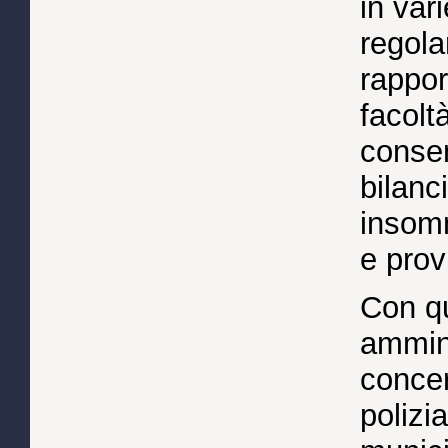
in var
regol
rappor
facoltà
consen
bilanc
insom
e prov
Con q
amminis
concer
polizi