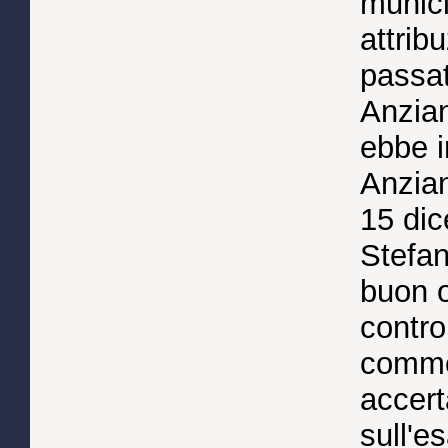
munici
attrib
passat
Anziani
ebbe i
Anzian
15 di
Stefan
buon o
contro
comme
accert
sull'e