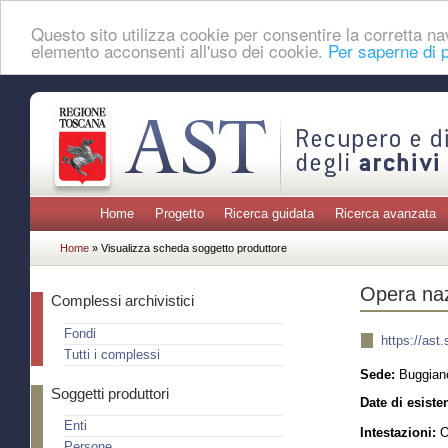
Questo sito utilizza cookie per consentire la corretta 
elemento acconsenti all'uso dei cookie.
Per saperne di p
Home
Progetto
Ricerca guidata
Ricerca avanzata
Home
» Visualizza scheda soggetto produttore
Opera naz
Complessi archivistici
Fondi
https://as
Tutti i complessi
Sede:
Buggiano
Soggetti produttori
Date di esiste
Enti
Intestazioni:
Op
Persone