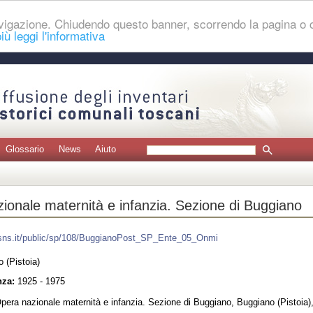
navigazione. Chiudendo questo banner, scorrendo la pagina o
iù leggi l'informativa
Glossario
News
Aiuto
ionale maternità e infanzia. Sezione di Buggiano
t.sns.it/public/sp/108/BuggianoPost_SP_Ente_05_Onmi
 (Pistoia)
nza:
1925 - 1975
era nazionale maternità e infanzia. Sezione di Buggiano, Buggiano (Pistoia)