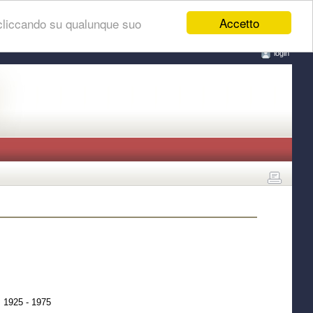
Accetto
 cliccando su qualunque suo
login
, 1925 - 1975