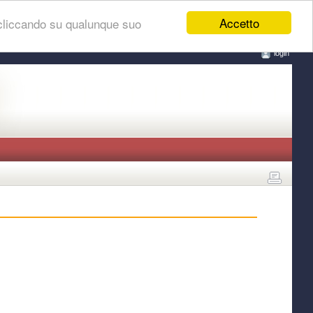
Accetto
 cliccando su qualunque suo
login