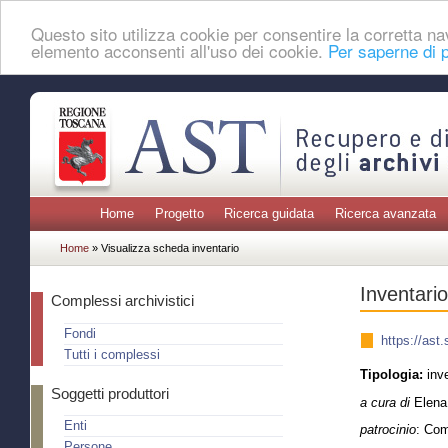
Questo sito utilizza cookie per consentire la corretta 
elemento acconsenti all'uso dei cookie.
Per saperne di p
Home
Progetto
Ricerca guidata
Ricerca avanzata
Home
» Visualizza scheda inventario
Inventario
Complessi archivistici
Fondi
https://ast
Tutti i complessi
Tipologia:
inv
Soggetti produttori
a cura di
Elena
Enti
patrocinio
: Com
Persone