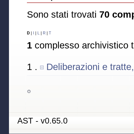
Sono stati trovati
70 comp
D
|
I
|
L
|
R
|
T
1
complesso archivistico 
1 .
Deliberazioni e tratt
AST - v0.65.0