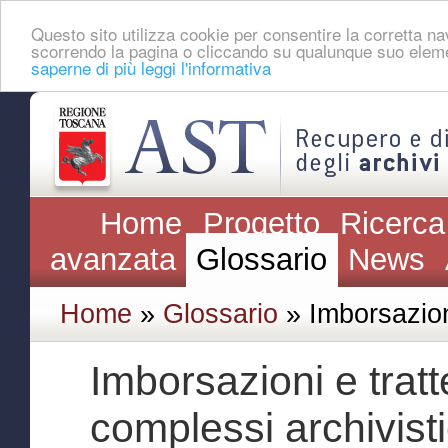
Questo sito utilizza cookie per consentire la corretta 
scorrendo la pagina o cliccando su qualunque suo eleme
saperne di più leggi l'informativa
Home
Progetto
Ricerca
avanzata
Glossario
News
Home
»
Glossario
» Imborsazion
Imborsazioni e tratte
complessi archivisti