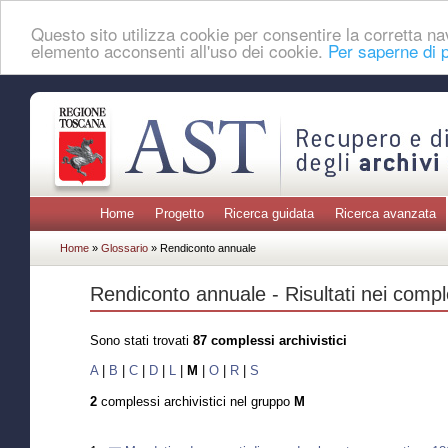
Questo sito utilizza cookie per consentire la corretta 
elemento acconsenti all'uso dei cookie.
Per saperne di p
Home
Progetto
Ricerca guidata
Ricerca avanzata
Home
»
Glossario
» Rendiconto annuale
Rendiconto annuale - Risultati nei comple
Sono stati trovati
87 complessi archivistici
A
|
B
|
C
|
D
|
L
|
M
|
O
|
R
|
S
2
complessi archivistici nel gruppo
M