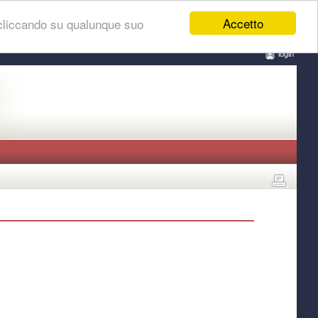
Accetto
 cliccando su qualunque suo
login