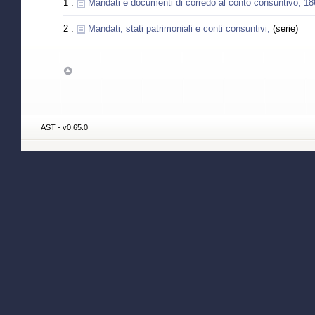
1 .
Mandati e documenti di corredo al conto consuntivo, 1
2 .
Mandati, stati patrimoniali e conti consuntivi,
(serie)
AST - v0.65.0