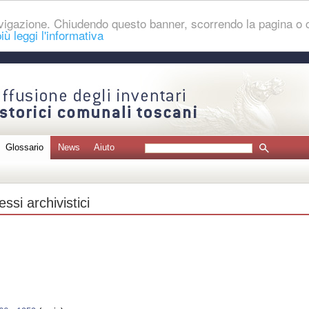
navigazione. Chiudendo questo banner, scorrendo la pagina o
iù leggi l'informativa
Glossario
News
Aiuto
ssi archivistici